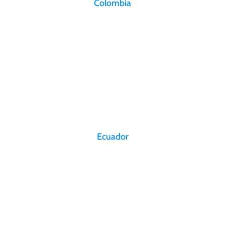
Colombia
Aeropuerto El Dorado
Calle 26 No. 106-39 Piso 2, CSU-A Bogotá, D.C., Colombia
recepcion@aerosan.com
+57 (601) 2941800
Otras ciudades
Ecuador
Aeropuerto Internacional Mariscal
Sucre Vía Tababela, Av Alpachaca. Quito, Ecuador
infoecuador@aerosan.com