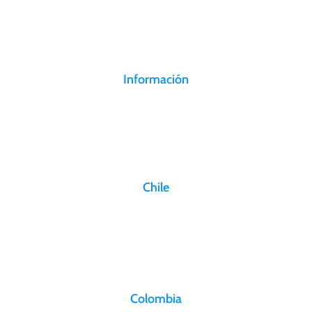
localizados estratégicamente.
Información
Canal de denuncias
Trabaje con nosotros
Políticas de privacidad
Chile
Aeropuerto Arturo Merino Benítez
Osvaldo Croquevielle Gardemil N° 2293 Pudahuel, Santiago, Chile
info@aerosan.com
Colombia