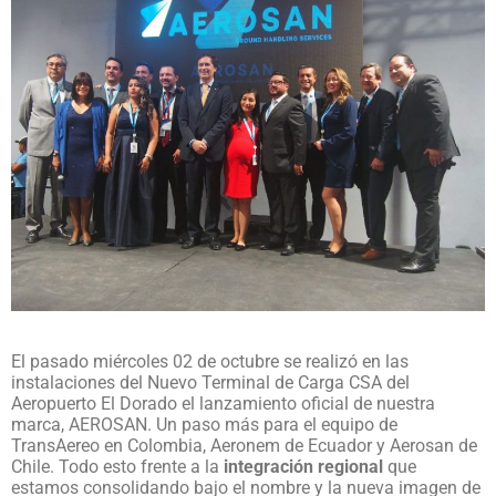
El pasado miércoles 02 de octubre se realizó en las
instalaciones del Nuevo Terminal de Carga CSA del
Aeropuerto El Dorado el lanzamiento oficial de nuestra
marca, AEROSAN. Un paso más para el equipo de
TransAereo en Colombia, Aeronem de Ecuador y Aerosan de
Chile. Todo esto frente a la
integración regional
que
estamos consolidando bajo el nombre y la nueva imagen de