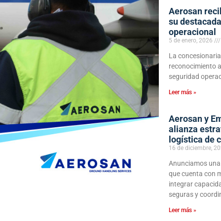
Aerosan reci
su destacada
operacional
5 de enero, 2026
La concesionaria
reconocimiento 
seguridad operac
Leer más »
Aerosan y Em
alianza estra
logística de 
16 de diciembre, 2
Anunciamos una a
que cuenta con m
integrar capacida
seguras y coordin
Leer más »