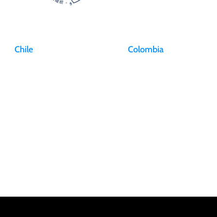
Chile
Colombia
Aeropuerto Arturo Merino
Aeropuerto El Dorado
Benítez
Calle 26 No. 106-39 Piso 2,
Osvaldo Croquevielle Gardemil
CSU-A Bogotá, D.C., Colom
N° 2293 Pudahuel, Santiago,
Chile
recepcion@aerosan.com
info@aerosan.com
+57 (601) 2941800
Otras ciudades