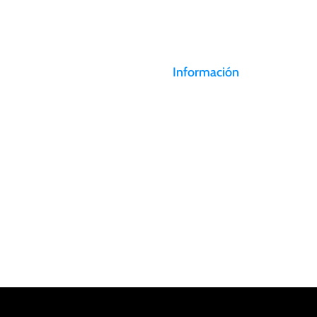
Información
Canal de denuncias
AEROSAN tiene 3 estaciones de
Trabaje con nosotros
operaciones en centros de carga
localizados estratégicamente.
Políticas de privacidad