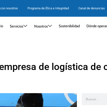
 con nosotros
Programa de Ética e Integridad
Canal de denuncias
cio
Sostenibilidad
Dónde opera
Servicios
Nosotros
mpresa de logística de 