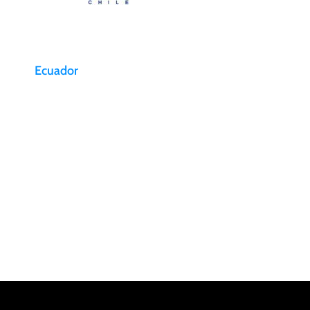
Ecuador
Aeropuerto Internacional
Mariscal
bia
Sucre Vía Tababela, Av
Alpachaca. Quito, Ecuador
infoecuador@aerosan.com
Bodega Sur – Aerosan Sur: +59
323957080
Bodega Norte – Aerosan Norte:
+59 3999830825