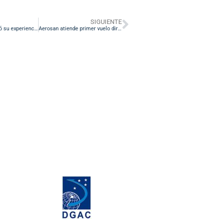
SIGUIENTE
Aerosan compartió su experiencia en materia de sustentabilidad en evento organizado por KLM Airfrance Martinair
Aerosan atiende primer vuelo directo entre Zúrich y Bogotá