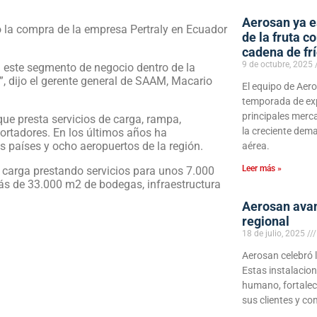
Aerosan ya e
 la compra de la empresa Pertraly en Ecuador
de la fruta c
cadena de fr
9 de octubre, 2025
en este segmento de negocio dentro de la
”, dijo el gerente general de SAAM, Macario
El equipo de Aer
temporada de exp
principales merc
ue presta servicios de carga, rampa,
la creciente dema
ortadores. En los últimos años ha
 países y ocho aeropuertos de la región.
aérea.
Leer más »
 carga prestando servicios para unos 7.000
ás de 33.000 m2 de bodegas, infraestructura
Aerosan avan
regional
18 de julio, 2025
Aerosan celebró l
Estas instalacion
humano, fortalec
sus clientes y c