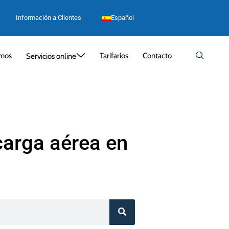
Información a Clientes
Español
mos
Tarifarios
Contacto
Servicios online
carga aérea en