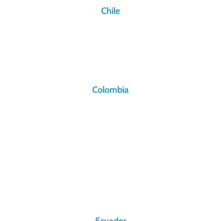
Chile
Aeropuerto Arturo Merino Benítez
Osvaldo Croquevielle Gardemil N° 2293 Pudahuel, Santiago, Chile
info@aerosan.com
Colombia
Aeropuerto El Dorado
Calle 26 No. 106-39 Piso 2, CSU-A Bogotá, D.C., Colombia
recepcion@aerosan.com
+57 (601) 2941800
Otras ciudades