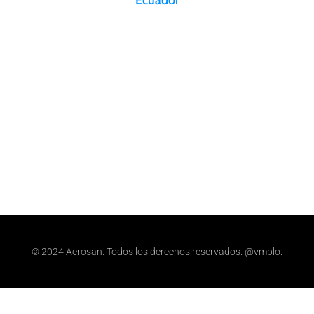
Ecuador
Aeropuerto Internacional Mariscal
Sucre Vía Tababela, Av Alpachaca. Quito, Ecuador
infoecuador@aerosan.com
Bodega Sur – Aerosan Sur: +59 323957080
Bodega Norte – Aerosan Norte: +59 3999830825
© 2024 Aerosan. Todos los derechos reservados. @vmplo.