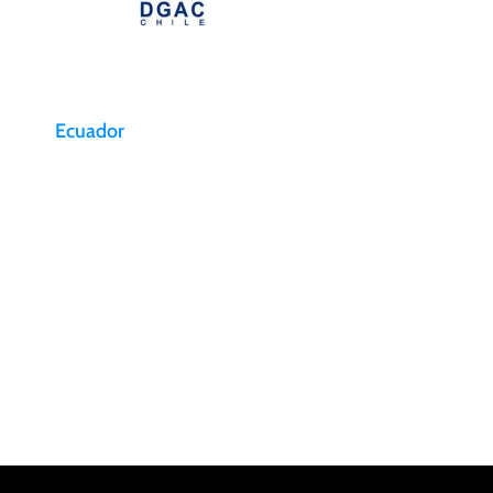
Ecuador
Aeropuerto Internacional
Mariscal
bia
Sucre Vía Tababela, Av
Alpachaca. Quito, Ecuador
infoecuador@aerosan.com
Bodega Sur – Aerosan Sur: +59
323957080
Bodega Norte – Aerosan Norte:
+59 3999830825