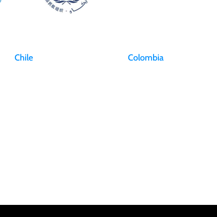
Chile
Colombia
Aeropuerto Arturo Merino
Aeropuerto El Dorado
Benítez
Calle 26 No. 106-39 Piso 2,
Osvaldo Croquevielle Gardemil
CSU-A Bogotá, D.C., Colom
N° 2293 Pudahuel, Santiago,
Chile
recepcion@aerosan.com
info@aerosan.com
+57 (601) 2941800
Otras ciudades