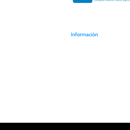
Información
Canal de denuncias
AEROSAN tiene 3 estaciones de
Trabaje con nosotros
operaciones en centros de carga
localizados estratégicamente.
Políticas de privacidad