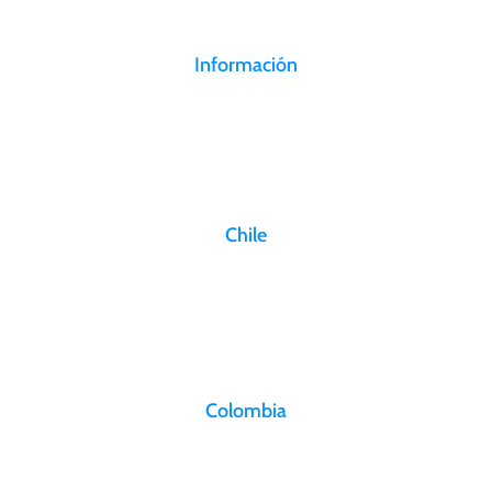
Información
Canal de denuncias
Trabaje con nosotros
Políticas de privacidad
Chile
Aeropuerto Arturo Merino Benítez
Osvaldo Croquevielle Gardemil N° 2293 Pudahuel, Santiago, Chile
info@aerosan.com
Colombia
Aeropuerto El Dorado
Calle 26 No. 106-39 Piso 2, CSU-A Bogotá, D.C., Colombia